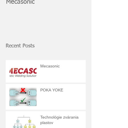
Mecasonic
POKA YOKE
Recent Posts
Mecasonic
POKA YOKE
Technológie zvárania
plastov