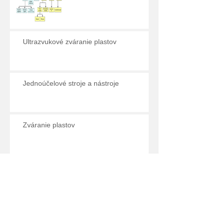
Ultrazvukové zváranie plastov
Jednoúčelové stroje a nástroje
Zváranie plastov
Archive
október 2016
(4)
4 príspevky
september 2016
(2)
2 príspevky
Search By Tags